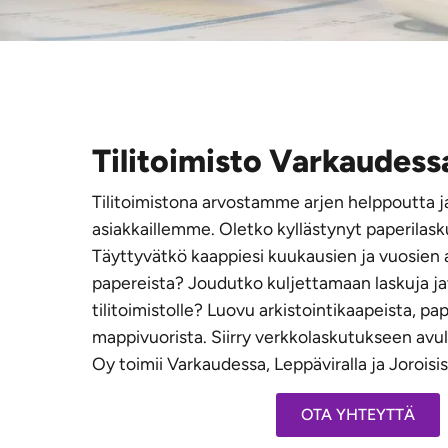
Tilitoimisto Varkaudess
Tilitoimistona arvostamme arjen helppoutta j
asiakkaillemme. Oletko kyllästynyt paperilask
Täyttyvätkö kaappiesi kuukausien ja vuosien 
papereista? Joudutko kuljettamaan laskuja ja
tilitoimistolle? Luovu arkistointikaapeista, pap
mappivuorista. Siirry verkkolaskutukseen avu
Oy toimii Varkaudessa, Leppäviralla ja Joroisis
OTA YHTEYTTÄ