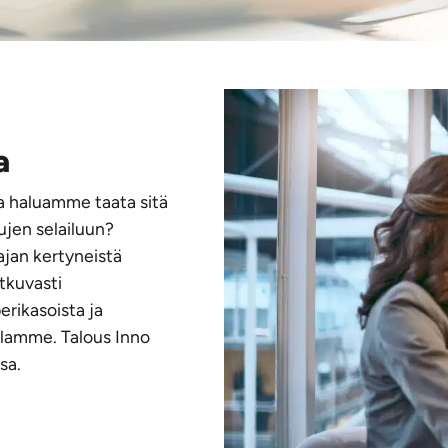
a
a haluamme taata sitä
ujen selailuun?
ajan kertyneistä
tkuvasti
erikasoista ja
llamme. Talous Inno
sa.