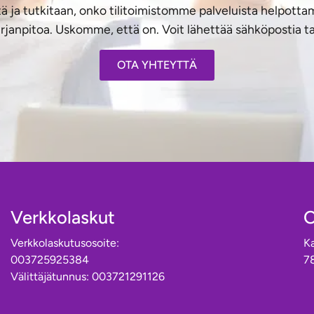
ä ja tutkitaan, onko tilitoimistomme palveluista helpottam
rjanpitoa. Uskomme, että on. Voit lähettää sähköpostia tai
OTA YHTEYTTÄ
Verkkolaskut
O
Verkkolaskutusosoite:
Ka
003725925384
7
Välittäjätunnus: 003721291126