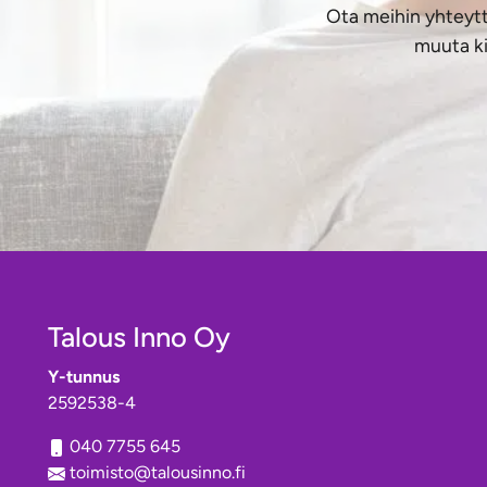
Ota meihin yhteytt
muuta ki
Talous Inno Oy
Y-tunnus
2592538-4
040 7755 645
toimisto@talousinno.fi