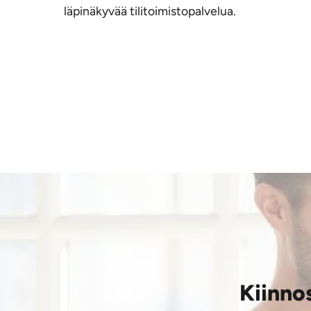
läpinäkyvää tilitoimistopalvelua.
Kiinnos