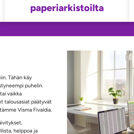
paperiarkistoilta
tiin. Tähän käy
styneempi puhelin.
tai vaikka
et talousasiat päätyvät
äytämme Visma Fivaldia.
ivitykset,
lista, helppoa ja