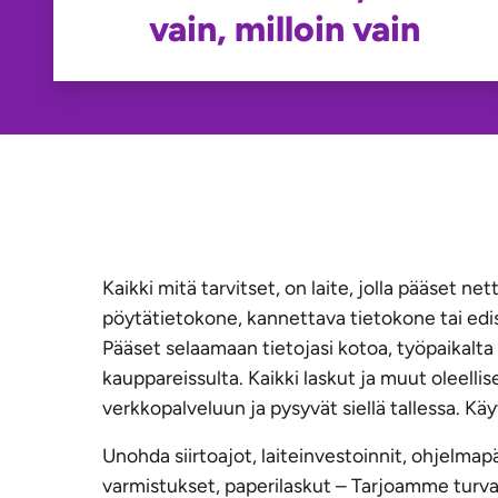
vain, milloin vain
Kaikki mitä tarvitset, on laite, jolla pääset net
pöytätietokone, kannettava tietokone tai edi
Pääset selaamaan tietojasi kotoa, työpaikalta 
kauppareissulta. Kaikki laskut ja muut oleellis
verkkopalveluun ja pysyvät siellä tallessa. K
Unohda siirtoajot, laiteinvestoinnit, ohjelmapä
varmistukset, paperilaskut – Tarjoamme turval