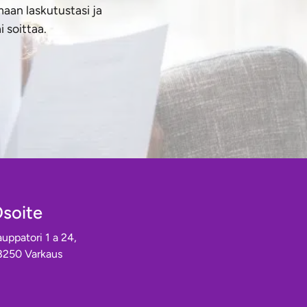
aan laskutustasi ja
 soittaa.
soite
uppatori 1 a 24,
8250 Varkaus